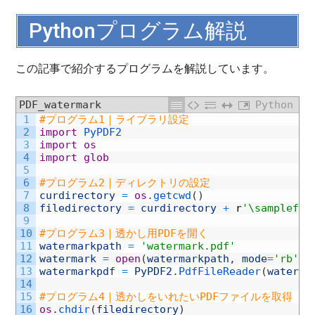
Pythonプログラム解説
この記事で紹介するプログラムを解説しています。
PDF_watermark
Python
1
#プログラム1｜ライブラリ設定
2
import
PyPDF2
3
import
os
4
import
glob
5
6
#プログラム2｜ディレクトリの設定
7
curdirectory
=
os
.
getcwd
(
)
8
filedirectory
=
curdirectory
+
r
'\samplefil
9
10
#プログラム3｜透かし用PDFを開く
11
watermarkpath
=
'watermark.pdf'
12
watermark
=
open
(
watermarkpath
,
mode
=
'rb'
)
13
watermarkpdf
=
PyPDF2
.
PdfFileReader
(
waterma
14
15
#プログラム4｜透かしをいれたいPDFファイルを取得
16
os
.
chdir
(
filedirectory
)