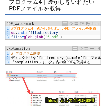
プログラム4｜透かしをいれたい
PDFファイルを取得
PDF_watermark
Python
1
#プログラム4｜透かしをいれたいPDFファイルを取得
2
os
.
chdir
(
filedirectory
)
3
files
=
glob
.
glob
(
'*.pdf'
)
explanation
1
# プログラム解説
2
ディレクトリを
filedirectory
（
samplefiles
フォルダ
3
「
samplefiles
フォルダ」内の全
PDF
を取得する