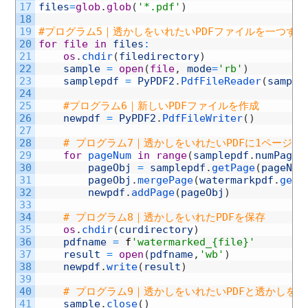
17
files
=
glob
.
glob
(
'*.pdf'
)
18
19
#プログラム5｜透かしをいれたいPDFファイルを一つず
20
for
file
in
files
:
21
os
.
chdir
(
filedirectory
)
22
sample
=
open
(
file
,
mode
=
'rb'
)
23
samplepdf
=
PyPDF2
.
PdfFileReader
(
sample
24
25
#プログラム6｜新しいPDFファイルを作成
26
newpdf
=
PyPDF2
.
PdfFileWriter
(
)
27
28
# プログラム7｜透かしをいれたいPDFに1ページ
29
for
pageNum 
in
range
(
samplepdf
.
numPages
30
pageObj
=
samplepdf
.
getPage
(
pageNum
31
pageObj
.
mergePage
(
watermarkpdf
.
getP
32
newpdf
.
addPage
(
pageObj
)
33
34
# プログラム8｜透かしをいれたPDFを保存
35
os
.
chdir
(
curdirectory
)
36
pdfname
=
f
'watermarked_{file}'
37
result
=
open
(
pdfname
,
'wb'
)
38
newpdf
.
write
(
result
)
39
40
# プログラム9｜透かしをいれたいPDFと透かしを入
41
sample
.
close
(
)