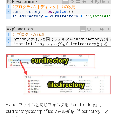
PDF_watermark
Python
1
#プログラム2｜ディレクトリの設定
2
curdirectory
=
os
.
getcwd
(
)
3
filedirectory
=
curdirectory
+
r
'\samplefile
explanation
1
# プログラム解説
2
Python
ファイルと同じフォルダを
curdirectory
とする
3
「
samplefiles
」フォルダを
filedirectory
とする
Pythonファイルと同じフォルダを「curdirectory」、
curdirectoryのsamplefilesフォルダを「filedirectory」と