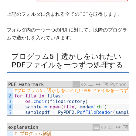
上記のフォルダに含まれる全てのPDFを取得します。
フォルダ内の一つ一つのPDFに対して、以降のプログラ
ムで透かしを入れていきます。
プログラム5｜透かしをいれたい
PDFファイルを一つずつ処理する
PDF_watermark
Python
1
#プログラム5｜透かしをいれたいPDFファイルを一つずつ
2
for
file
in
files
:
3
os
.
chdir
(
filedirectory
)
4
sample
=
open
(
file
,
mode
=
'rb'
)
5
samplepdf
=
PyPDF2
.
PdfFileReader
(
sample
)
explanation
1
# プログラム解説