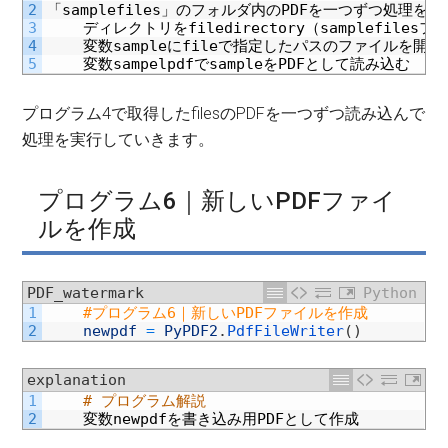
2
「
samplefiles
」のフォルダ内の
PDF
を一つずつ処理をす
3
ディレクトリを
filedirectory
（
samplefiles
フ
4
変数
sample
に
file
で指定したパスのファイルを開く
5
変数
sampelpdf
で
sample
を
PDF
として読み込む
プログラム4で取得したfilesのPDFを一つずつ読み込んで
処理を実行していきます。
プログラム6｜新しいPDFファイ
ルを作成
PDF_watermark
Python
1
#プログラム6｜新しいPDFファイルを作成
2
newpdf
=
PyPDF2
.
PdfFileWriter
(
)
explanation
1
# プログラム解説
2
変数
newpdf
を書き込み用
PDF
として作成