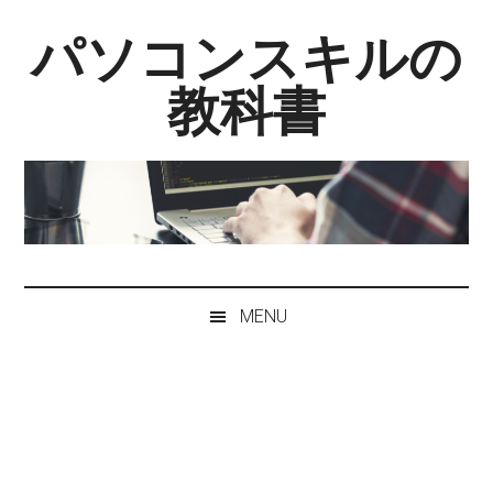
Skip
Skip
Skip
Skip
パソコンスキルの
to
to
to
to
main
secondary
primary
footer
教科書
content
menu
sidebar
MENU