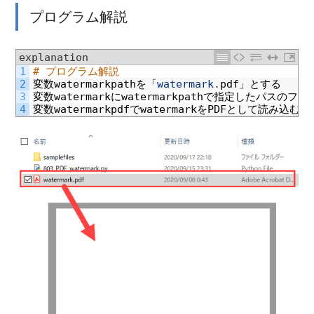
プログラム解説
explanation
1
# プログラム解説
2
変数
watermarkpath
を「
watermark
.
pdf
」とする
3
変数
watermark
に
watermarkpath
で指定したパスのファ
4
変数
watermarkpdf
で
watermark
を
PDF
として読み込む