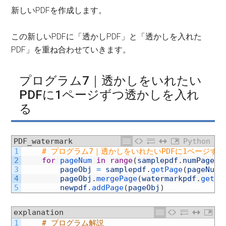
新しいPDFを作成します。
この新しいPDFに「透かしPDF」と「透かしを入れた
PDF」を重ね合わせていきます。
プログラム7｜透かしをいれたい
PDFに1ページずつ透かしを入れ
る
PDF_watermark
Python
1
# プログラム7｜透かしをいれたいPDFに1ページず
2
for
pageNum 
in
range
(
samplepdf
.
numPages
)
3
pageObj
=
samplepdf
.
getPage
(
pageNum
)
4
pageObj
.
mergePage
(
watermarkpdf
.
getPa
5
newpdf
.
addPage
(
pageObj
)
explanation
1
# プログラム解説