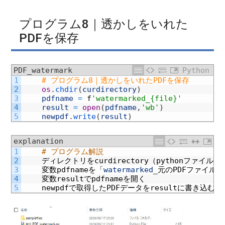
プログラム8｜透かしをいれた
PDFを保存
PDF_watermark
Python
1
# プログラム8｜透かしをいれたPDFを保存
2
os
.
chdir
(
curdirectory
)
3
pdfname
=
f
'watermarked_{file}'
4
result
=
open
(
pdfname
,
'wb'
)
5
newpdf
.
write
(
result
)
explanation
1
# プログラム解説
2
ディレクトリを
curdirectory
（
python
ファイルと
3
変数
pdfname
を「
watermarked
_
元の
PDF
ファイル名
4
変数
result
で
pdfname
を開く
5
newpdf
で取得した
PDF
データを
result
に書き込む