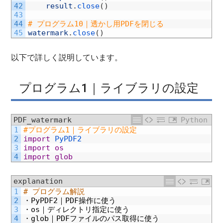
42
result
.
close
(
)
43
44
# プログラム10｜透かし用PDFを閉じる
45
watermark
.
close
(
)
以下で詳しく説明しています。
プログラム1｜ライブラリの設定
PDF_watermark
Python
1
#プログラム1｜ライブラリの設定
2
import
PyPDF2
3
import
os
4
import
glob
explanation
1
# プログラム解説
2
・
PyPDF2
｜
PDF
操作に使う
3
・
os
｜ディレクトリ指定に使う
4
・
glob
｜
PDF
ファイルのパス取得に使う