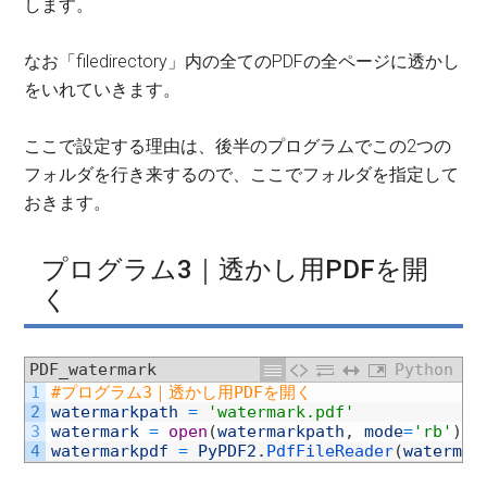
します。
なお「filedirectory」内の全てのPDFの全ページに透かし
をいれていきます。
ここで設定する理由は、後半のプログラムでこの2つの
フォルダを行き来するので、ここでフォルダを指定して
おきます。
プログラム3｜透かし用PDFを開
く
PDF_watermark
Python
1
#プログラム3｜透かし用PDFを開く
2
watermarkpath
=
'watermark.pdf'
3
watermark
=
open
(
watermarkpath
,
mode
=
'rb'
)
4
watermarkpdf
=
PyPDF2
.
PdfFileReader
(
watermar