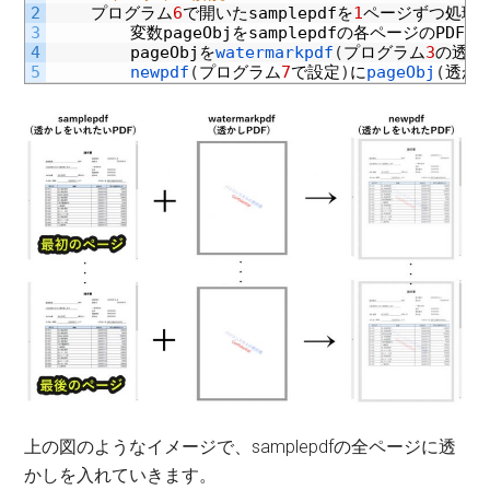
2
プログラム
6
で開いた
samplepdf
を
1
ページずつ処理
3
変数
pageObj
を
samplepdf
の各ページの
PDF
を
4
pageObj
を
watermarkpdf
(
プログラム
3
の透か
5
newpdf
(
プログラム
7
で設定
)
に
pageObj
(
透か
上の図のようなイメージで、samplepdfの全ページに透
かしを入れていきます。