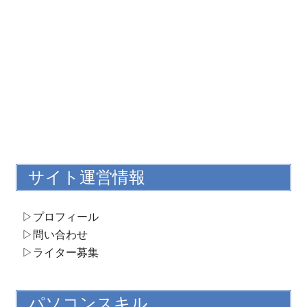
サイト運営情報
▷プロフィール
▷問い合わせ
▷ライター募集
パソコンスキル