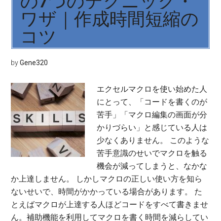
の7つのテクニック・
ロ
ワザ｜作成時間短縮の
VBA
コツ
で
表
を
by
Gene320
自
動
エクセルマクロを使い始めた人
作
にとって、「コードを書くのが
成
苦手」「マクロ編集の画面が分
す
かりづらい」と感じている人は
る
少なくありません。 このような
方
苦手意識のせいでマクロを触る
法
機会が減ってしまうと、なかな
｜
か上達しません。 しかしマクロの正しい使い方を知ら
罫
ないせいで、時間がかかっている場合があります。 た
線
とえばマクロが上達する人ほどコードをすべて書きませ
表
ん。補助機能を利用してマクロを書く時間を減らしてい