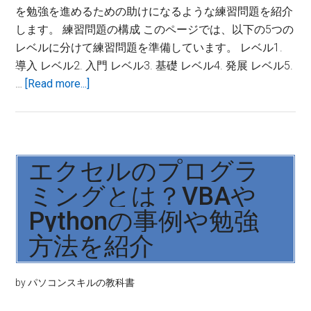
ク
を勉強を進めるための助けになるような練習問題を紹介
ロ
します。 練習問題の構成 このページでは、以下の5つの
で
レベルに分けて練習問題を準備しています。 レベル1.
サ
導入 レベル2. 入門 レベル3. 基礎 レベル4. 発展 レベル5.
ブ
…
[Read more...]
about
フ
エ
ォ
ク
ル
セ
ダ
ル
エクセルのプログラ
も
マ
ミングとは？VBAや
生
ク
成
ロ
Pythonの事例や勉強
VBA
方法を紹介
の
練
習
by
パソコンスキルの教科書
問