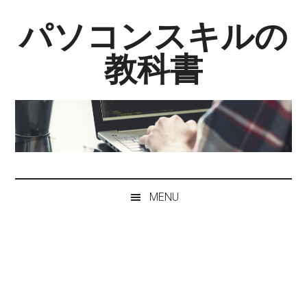
Skip
Skip
Skip
Skip
パソコンスキルの
to
to
to
to
main
secondary
primary
footer
教科書
content
menu
sidebar
MENU