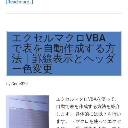
習
[Read more...]
about
を
エ
サ
ク
ポ
セ
ー
ル
エクセルマクロVBA
ト
の
で表を自動作成する方
プ
ロ
法｜罫線表示とヘッダ
グ
ー色変更
ラ
ミ
ン
by
Gene320
グ
と
エクセルマクロVBAを使って、
は？
自動で表を作成する方法を紹介
VBA
します。 具体的には以下を行い
や
ます。 ・マクロを使ってエクセ