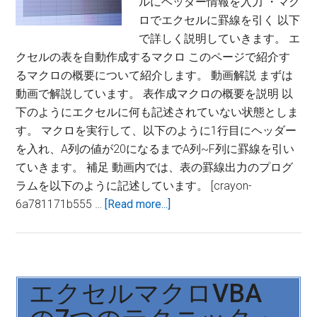
Python
ルにヘッダー情報を入力 ・マク
の
ロでエクセルに罫線を引く 以下
事
で詳しく説明していきます。 エ
例
クセルの表を自動作成するマクロ このページで紹介す
や
るマクロの概要について紹介します。 動画解説 まずは
勉
動画で解説しています。 表作成マクロの概要を説明 以
強
下のようにエクセルに何も記述されていない状態としま
方
す。 マクロを実行して、以下のように1行目にヘッダー
法
を入れ、A列の値が20になるまでA列~F列に罫線を引い
を
ていきます。 補足 動画内では、表の罫線出力のプログ
紹
ラムを以下のように記述しています。 [crayon-
介
6a781171b555 …
[Read more...]
about
エ
ク
セ
ル
エクセルマクロVBA
マ
ク