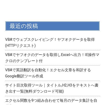
コ
ツ
最近の投稿
VBAでウェブスクレイピング！ヤフオクデータを取得
(HTTPリクエスト)
VBAでヤフオクのデータを取得しExcelへ出力！IE操作マ
クロのテンプレート付
VBAで英語翻訳を自動化！エクセル文章を和訳する
Google翻訳ツール作成
サイト目次取得ツール｜タイトル,H2,H3をテキストへ書
き出す一覧(無料ダウンロード可能)
エクセル関数を9つ組み合わせて毎月のデータ集計を自