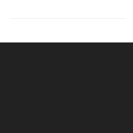
Footer