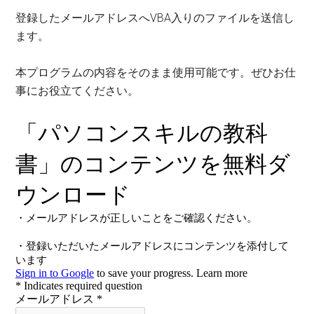
登録したメールアドレスへVBA入りのファイルを送信し
ます。
本プログラムの内容をそのまま使用可能です。ぜひお仕
事にお役立てください。