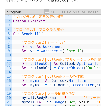
program
Visual Basic
1
'プログラム0｜変数設定の指定
2
Option
Explicit
3
4
'プログラム1｜プログラム開始
5
Sub
SendMail1
(
)
6
7
'プログラム2｜シート設定
8
Dim
ws 
As
Worksheet
9
Set
ws
=
Worksheets
(
"Sheet1"
)
10
11
'プログラム3｜Outlookアプリケーションを起動
12
Dim
outlookObj 
As
Outlook
.
Application
13
Set
outlookObj
=
CreateObject
(
"Outlook.
14
15
'プログラム4｜Outlookメールを作成
16
Dim
mymail 
As
Outlook
.
MailItem
17
Set
mymail
=
outlookObj
.
CreateItem
(
olMa
18
19
'プログラム5｜メール情報を設定
20
mymail
.
BodyFormat
=
3
'リッチテキ
21
mymail
.
To
=
ws
.
Range
(
"B2"
)
.
Value
'To