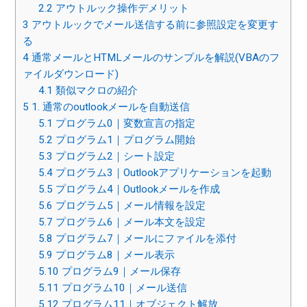
2.2
アウトルック操作デメリット
3
アウトルックでメール送信する前に参照設定を変更す
る
4
通常メールとHTMLメールのサンプルを解説(VBAのフ
ァイルダウンロード)
4.1
類似マクロの紹介
5
1. 通常のoutlookメールを自動送信
5.1
プログラム0｜変数宣言の指定
5.2
プログラム1｜プログラム開始
5.3
プログラム2｜シート設定
5.4
プログラム3｜Outlookアプリケーションを起動
5.5
プログラム4｜Outlookメールを作成
5.6
プログラム5｜メール情報を設定
5.7
プログラム6｜メール本文を設定
5.8
プログラム7｜メールにファイルを添付
5.9
プログラム8｜メール表示
5.10
プログラム9｜メール保存
5.11
プログラム10｜メール送信
5.12
プログラム11｜オブジェクト解放