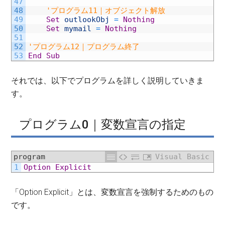
47
48
'プログラム11｜オブジェクト解放
49
Set
outlookObj
=
Nothing
50
Set
mymail
=
Nothing
51
52
'プログラム12｜プログラム終了
53
End
Sub
それでは、以下でプログラムを詳しく説明していきま
す。
プログラム0｜変数宣言の指定
program
Visual Basic
1
Option
Explicit
「Option Explicit」とは、変数宣言を強制するためのもの
です。