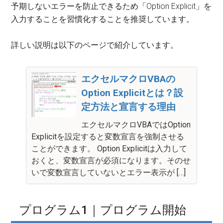
予期しないエラーを防止できるため「Option Explicit」を
入力することを習慣化することを推奨しています。
詳しい説明は以下のページで紹介しています。
エクセルマクロVBAの
Option Explicitとは？設
定方法と宣言する理由
エクセルマクロVBAではOption
Explicitを設定すると変数宣言を強制させる
ことができます。 Option Explicitは入力して
おくと、変数宣言が必須になります。そのせ
いで変数宣言していないとエラー表示が […]
プログラム1｜プログラム開始