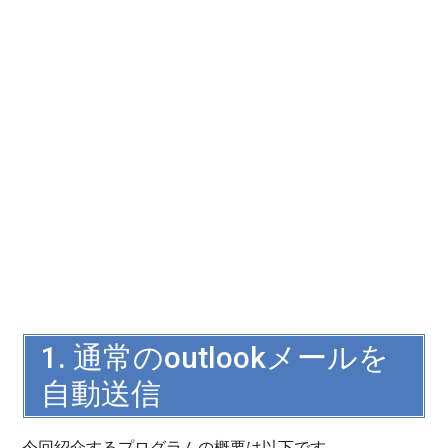
1. 通常のoutlookメールを
自動送信
今回紹介するプログラムの概要は以下です。