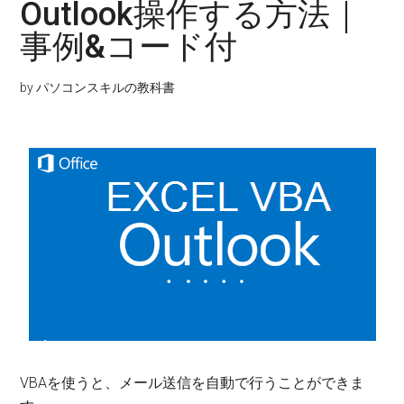
Outlook操作する方法｜
事例&コード付
by
パソコンスキルの教科書
VBAを使うと、メール送信を自動で行うことができま