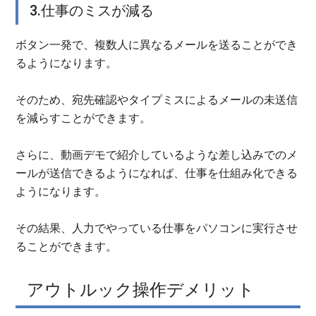
3.仕事のミスが減る
ボタン一発で、複数人に異なるメールを送ることができ
るようになります。
そのため、宛先確認やタイプミスによるメールの未送信
を減らすことができます。
さらに、動画デモで紹介しているような差し込みでのメ
ールが送信できるようになれば、仕事を仕組み化できる
ようになります。
その結果、人力でやっている仕事をパソコンに実行させ
ることができます。
アウトルック操作デメリット