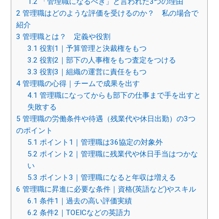
1.2
「管理職になるべき」と言われた3つの理由
2
管理職はどのような評価を受けるのか？ 私の場合で
紹介
3
管理職とは？ 定義や役割
3.1
役割1｜予算管理と決裁権をもつ
3.2
役割2｜部下の人事権をもつ査定をつける
3.3
役割3｜組織の運営に責任をもつ
4
管理職の心得｜チームで成果を出す
4.1
管理職になってからも部下の仕事まで手を出すと
失敗する
5
管理職の労働条件や待遇（残業代や休日出勤）の3つ
のポイント
5.1
ポイント1｜管理職は36協定の対象外
5.2
ポイント2｜管理職に残業代や休日手当はつかな
い
5.3
ポイント3｜管理職になると年収は増える
6
管理職に昇進に必要な条件｜資格(英語など)やスキル
6.1
条件1｜過去の高い評価実績
6.2
条件2｜TOEICなどの英語力